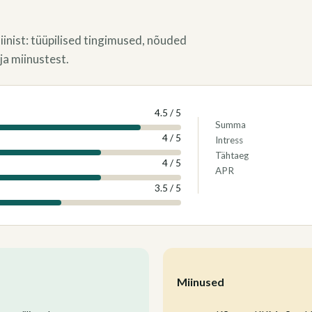
iinist: tüüpilised tingimused, nõuded
ja miinustest.
4.5
/
5
Summa
4
/
5
Intress
Tähtaeg
4
/
5
APR
3.5
/
5
Miinused