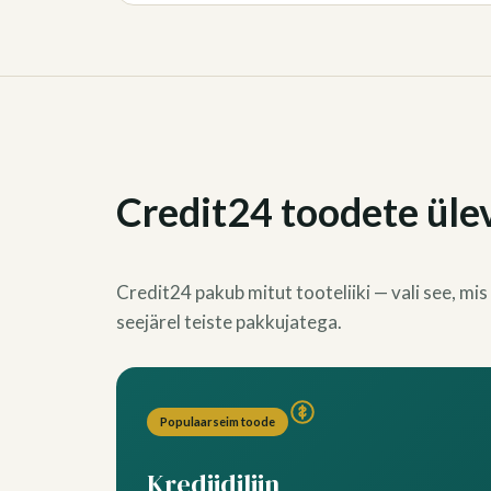
Credit24 toodete üle
Credit24 pakub mitut tooteliiki — vali see, mis
seejärel teiste pakkujatega.
Populaarseim toode
Krediidiliin