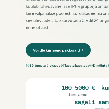
kuulub rahvusvahelisse IPF-i gruppi ja on tunt
kiire väljamakse poolest. Euroakadeemia on
see ülevaade aitab kõrvutada Credit24 tingi
enne otsust.
Võrdle kiirlaenu pakkujaid
Sõltumatu ülevaade
Tasuta kasutada
Ei mõjuta 
100–5000 €
ku
Laenusumma
sageli sam