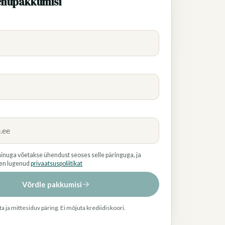
enupakkumisi
inuga võetakse ühendust seoses selle päringuga, ja
olen lugenud
privaatsuspoliitikat
Võrdle pakkumisi
a ja mittesiduv päring. Ei mõjuta krediidiskoori.