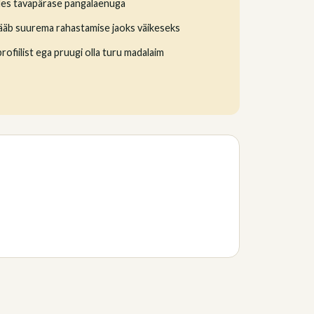
s tavapärase pangalaenuga
äb suurema rahastamise jaoks väikeseks
rofiilist ega pruugi olla turu madalaim