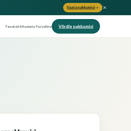
Vaata pakkumisi
Võrdle pakkumisi
Tasuta
Sõltumatu
Turvaline