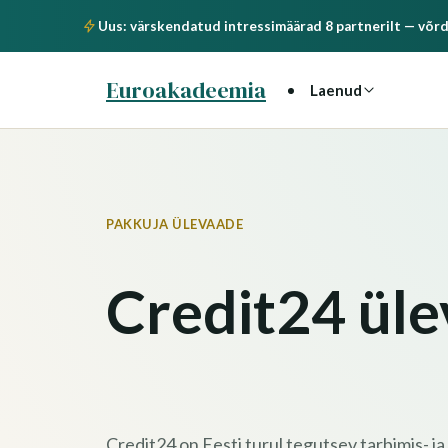
Uus: värskendatud intressimäärad 8 partnerilt — võrd
Euroakadeemia
Laenud
PAKKUJA ÜLEVAADE
Credit24 ül
Credit24 on Eesti turul tegutsev tarbimis- ja