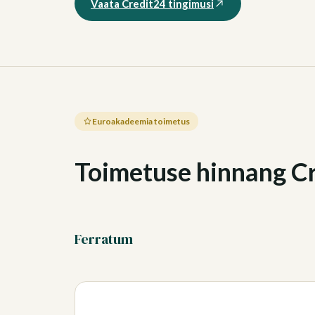
Vaata Credit24 tingimusi
Euroakadeemia toimetus
Toimetuse hinnang Cr
Ferratum