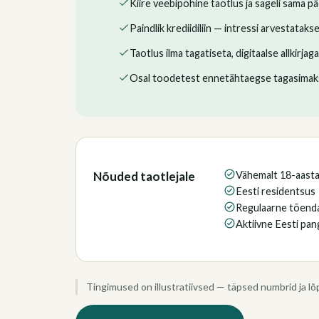
Kiire veebipõhine taotlus ja sageli sama p
Paindlik krediidiliin — intressi arvestatak
Taotlus ilma tagatiseta, digitaalse allkirjaga
Osal toodetest ennetähtaegse tagasimaks
Nõuded taotlejale
Vähemalt 18-aast
Eesti residentsus
Regulaarne tõenda
Aktiivne Eesti pa
Tingimused on illustratiivsed — täpsed numbrid ja lõ