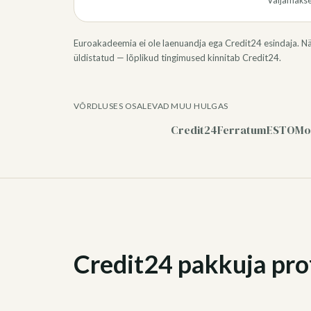
Väljamaks
Euroakadeemia ei ole laenuandja ega Credit24 esindaja. N
üldistatud — lõplikud tingimused kinnitab Credit24.
VÕRDLUSES OSALEVAD MUU HULGAS
Credit24
Ferratum
ESTO
Mo
Credit24 pakkuja prof