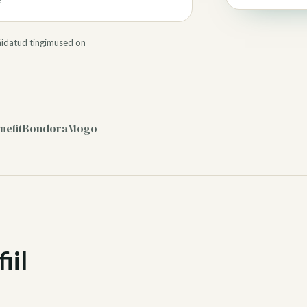
e
äidatud tingimused on
nefit
Bondora
Mogo
iil