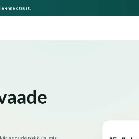
le enne otsust.
evaade
 kiirlaenude pakkuja, mis