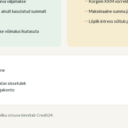
äeva väljamakse
Kõrgem KKM võrrelde
se ainult kasutatud summalt
Maksimaalne summa jä
Lõplik intress sõltub p
e võimalus lisatasuta
ane
tav sissetulek
ngakonto
pliku otsuse kinnitab Credit24.