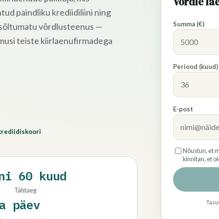
Võrdle la
ud paindliku krediidiliini ning
Summa (€)
 sõltumatu võrdlusteenus —
musi teiste kiirlaenufirmadega
Periood (kuud)
E-post
krediidiskoori
Nõustun, et m
kinnitan, et 
ni 60 kuud
Tähtaeg
a päev
Tasut