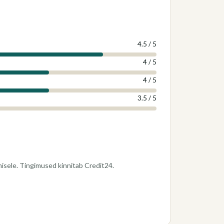
4.5
/
5
4
/
5
4
/
5
3.5
/
5
sele. Tingimused kinnitab Credit24.