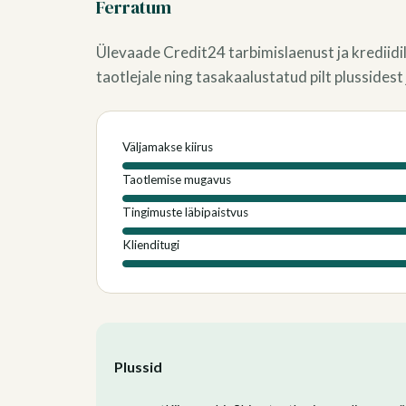
Ferratum
Ülevaade Credit24 tarbimislaenust ja krediidil
taotlejale ning tasakaalustatud pilt plussidest 
Väljamakse kiirus
Taotlemise mugavus
Tingimuste läbipaistvus
Klienditugi
Plussid