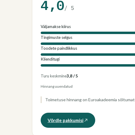
4,0
/
5
Väljamakse kiirus
Tingimuste selgus
Toodete paindlikkus
Klienditugi
Turu keskmine
3,8 / 5
Hinnang uuendatud
Toimetuse hinnang on Euroakadeemia sõltumatu 
Võrdle pakkumisi